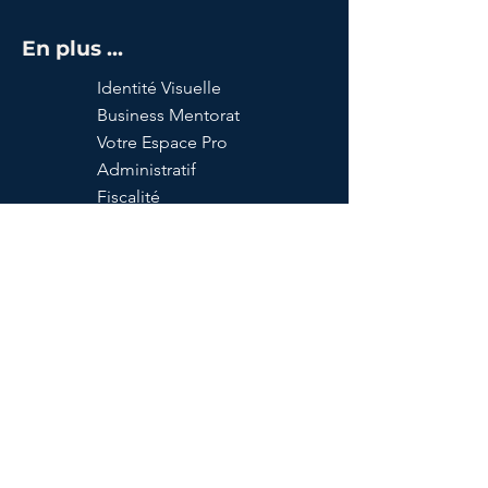
En plus ...
Identité Visuelle
Business Mentorat
Votre Espace Pro
Administratif
Fiscalité
Mon Compte
40, route de Bessières,
31 240 L'UNION, France
Tel :
06 11 45 05 90
Mail :
chrysalide.lab@gmail.com