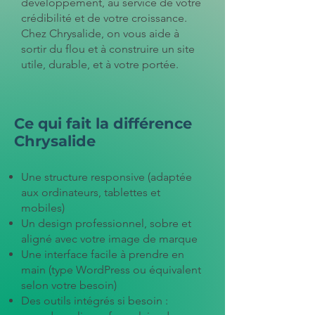
développement, au service de votre
crédibilité et de votre croissance.
Chez Chrysalide, on vous aide à
sortir du flou et à construire un site
utile, durable, et à votre portée.
Ce qui fait la différence
Chrysalide
Une structure responsive (adaptée
aux ordinateurs, tablettes et
mobiles)
Un design professionnel, sobre et
aligné avec votre image de marque
Une interface facile à prendre en
main (type WordPress ou équivalent
selon votre besoin)
Des outils intégrés si besoin :