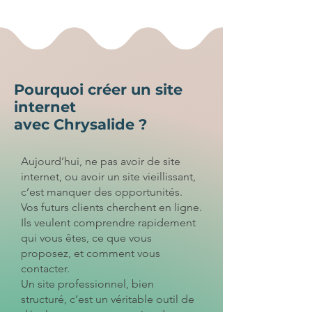
Pourquoi créer un site
internet
avec Chrysalide ?
Aujourd’hui, ne pas avoir de site
internet, ou avoir un site vieillissant,
c’est manquer des opportunités.
Vos futurs clients cherchent en ligne.
Ils veulent comprendre rapidement
qui vous êtes, ce que vous
proposez, et comment vous
contacter.
Un site professionnel, bien
structuré, c’est un véritable outil de