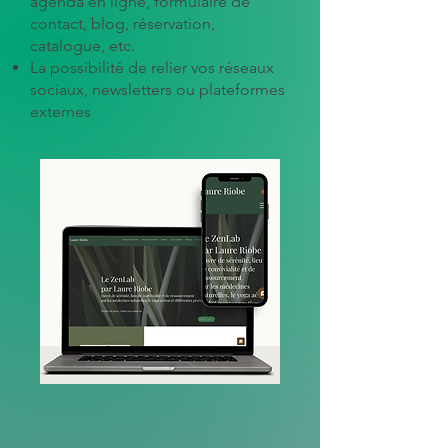
agenda en ligne, formulaire de
contact, blog, réservation,
catalogue, etc.
La possibilité de relier vos réseaux
sociaux, newsletters ou plateformes
externes