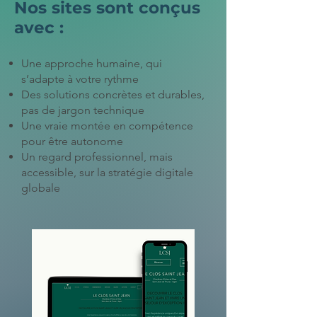
Nos sites sont conçus
avec :
Une approche humaine, qui
s’adapte à votre rythme
Des solutions concrètes et durables,
pas de jargon technique
Une vraie montée en compétence
pour être autonome
Un regard professionnel, mais
accessible, sur la stratégie digitale
globale