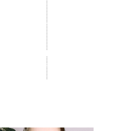
2020
Confinement et retour aux
bases mais on ne lâche rien
2021
Laure G. se lance à son compte
2024
Ouverture du ZenLab à L'Union