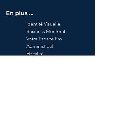
En plus ...
Identité Visuelle
Business Mentorat
Votre Espace Pro
Administratif
Fiscalité
Mon Compte
40, route de Bessières,
31 240 L'UNION, France
Tel :
06 11 45 05 90
Mail :
chrysalide.lab@gmail.com