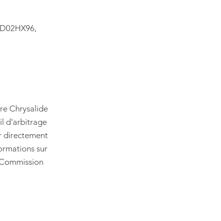
2 D02HX96,
tre Chrysalide
l d'arbitrage
r directement
formations sur
a Commission