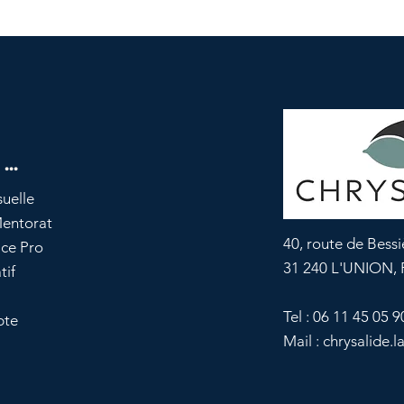
...
suelle
Mentorat
40, route de Bessi
ace Pro
31 240 L'UNION, 
tif
Tel : 06 11 45 05 9
pte
Mail :
chrysalide.