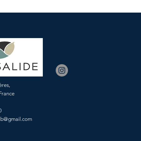
ères,
France
0
lab@gmail.com