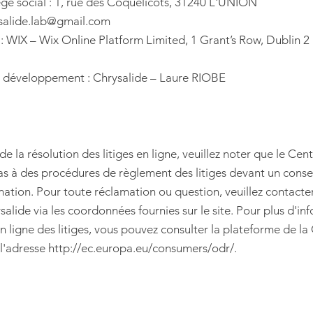
ge social : 1, rue des Coquelicots, 31240 L'UNION
ysalide.lab@gmail.com
 WIX – Wix Online Platform Limited, 1 Grant’s Row, Dublin 
 développement : Chrysalide – Laure RIOBE
de la résolution des litiges en ligne, veuillez noter que le Cen
as à des procédures de règlement des litiges devant un consei
tion. Pour toute réclamation ou question, veuillez contacte
salide via les coordonnées fournies sur le site. Pour plus d'in
n ligne des litiges, vous pouvez consulter la plateforme de l
l'adresse
http://ec.europa.eu/consumers/odr/.